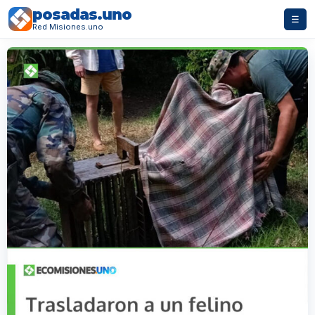
posadas.uno
☰
Red Misiones.uno