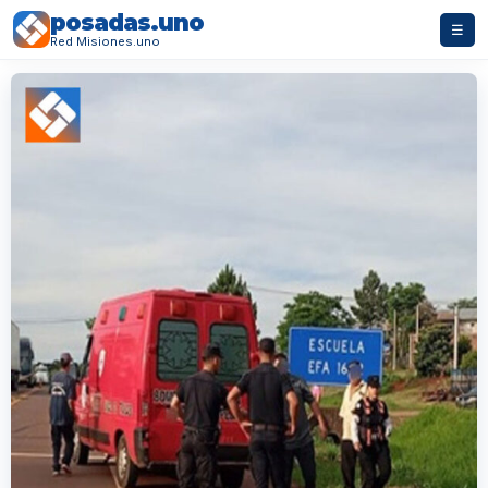
posadas.uno
☰
Red Misiones.uno