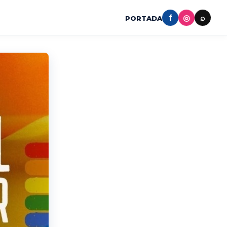
f
◎
⌕
PORTADA