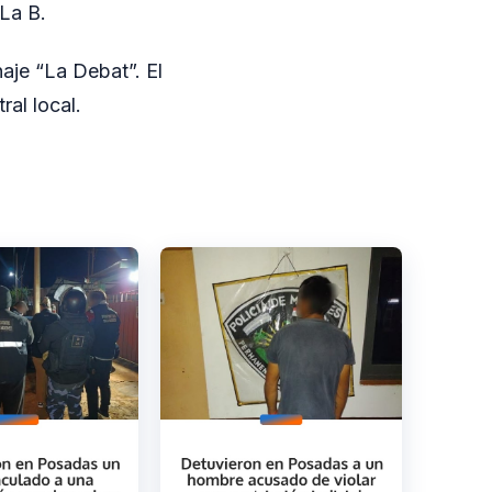
La B.
aje “La Debat”. El
ral local.