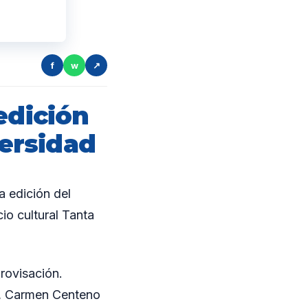
f
w
↗
edición
versidad
a edición del
cio cultural Tanta
rovisación.
k, Carmen Centeno