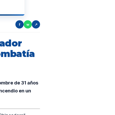
f
w
↗
jador
ombatía
ombre de 31 años
incendio en un