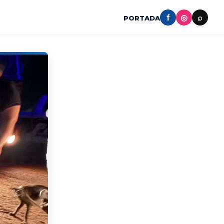
f
◎
⌕
PORTADA