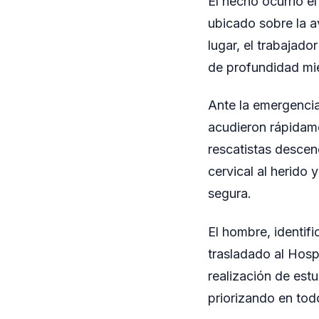
El hecho ocurrió e
ubicado sobre la a
lugar, el trabajad
de profundidad mie
Ante la emergencia
acudieron rápidame
rescatistas descen
cervical al herido 
segura.
El hombre, identif
trasladado al Hos
realización de est
priorizando en tod