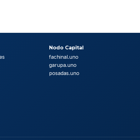
Nodo Capital
es
fachinal.uno
s
garupa.uno
posadas.uno