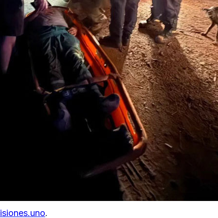
isiones.uno
.