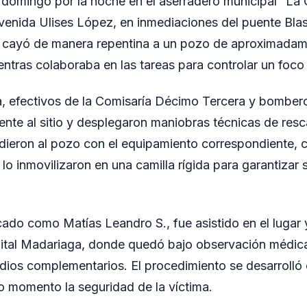
l domingo por la noche en el aserradero municipal “La
venida Ulises López, en inmediaciones del puente Blas
or cayó de manera repentina a un pozo de aproximadam
ntras colaboraba en las tareas para controlar un foco
, efectivos de la Comisaría Décimo Tercera y bomberos
nte al sitio y desplegaron maniobras técnicas de resc
dieron al pozo con el equipamiento correspondiente, c
y lo inmovilizaron en una camilla rígida para garantizar 
icado como Matías Leandro S., fue asistido en el lugar
pital Madariaga, donde quedó bajo observación médica
udios complementarios. El procedimiento se desarrolló
o momento la seguridad de la víctima.