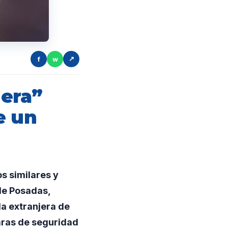
f
w
↗
era”
e un
s similares y
de Posadas,
a extranjera de
ámaras de seguridad