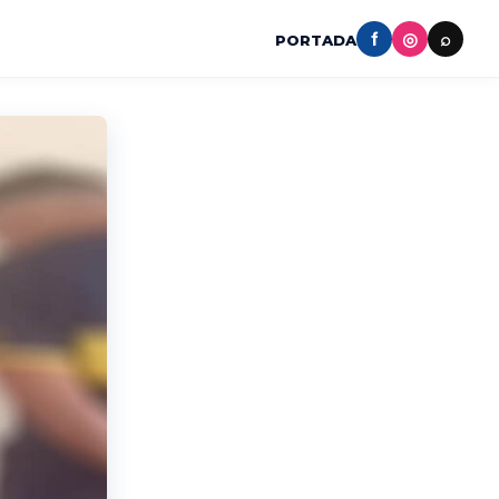
f
◎
⌕
PORTADA