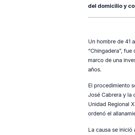
del domicilio y c
Un hombre de 41 añ
“Chingadera”, fue 
marco de una inves
años.
El procedimiento se
José Cabrera y la 
Unidad Regional X,
ordenó el allanami
La causa se inició 