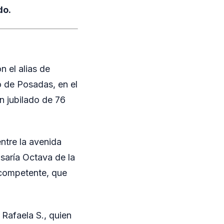
do.
 el alias de
o de Posadas, en el
n jubilado de 76
entre la avenida
isaría Octava de la
 competente, que
 Rafaela S., quien