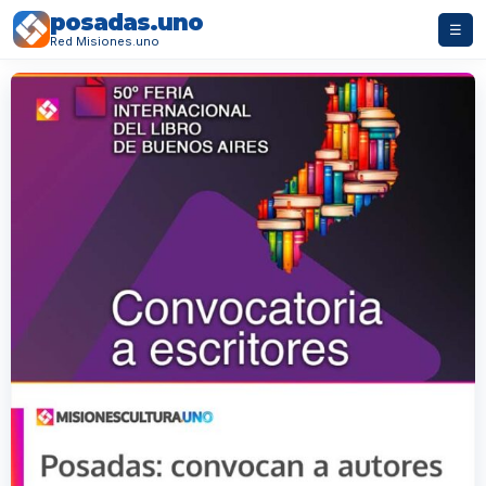
posadas.uno
☰
Red Misiones.uno