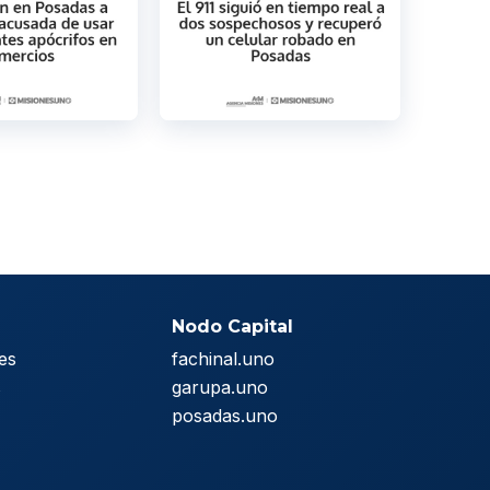
Nodo Capital
es
fachinal.uno
s
garupa.uno
posadas.uno