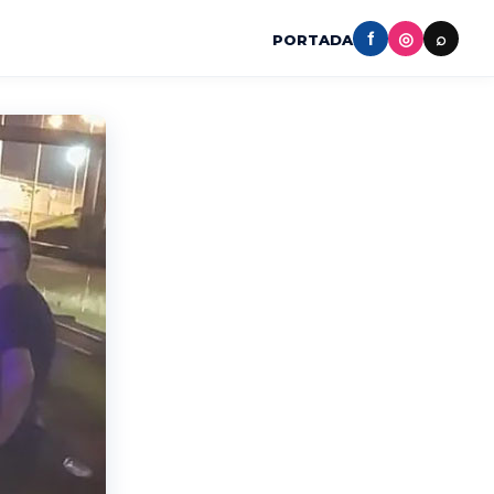
f
◎
⌕
PORTADA