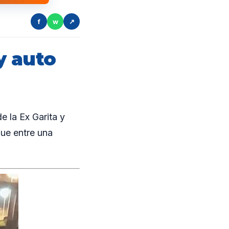
f
w
↗
y auto
e la Ex Garita y
que entre una