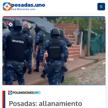
posadas.uno
☰
Red Misiones.uno