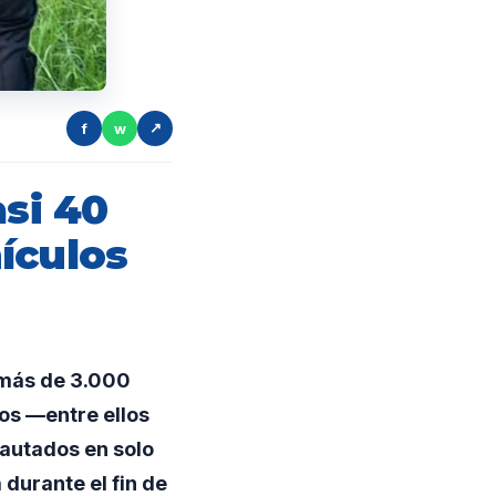
f
w
↗
asi 40
ículos
 más de 3.000
os —entre ellos
autados en solo
durante el fin de