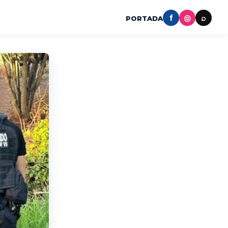
f
◎
⌕
PORTADA