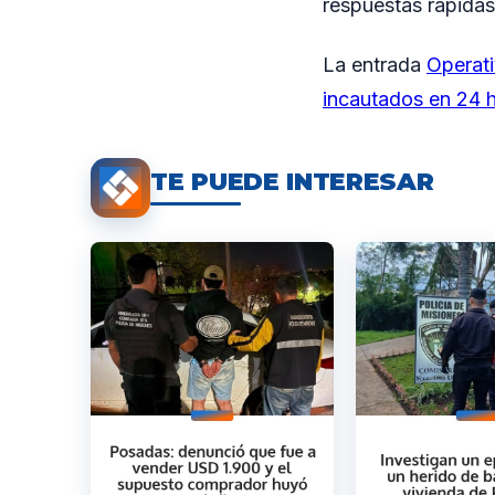
respuestas rápidas
La entrada
Operati
incautados en 24 
TE PUEDE INTERESAR