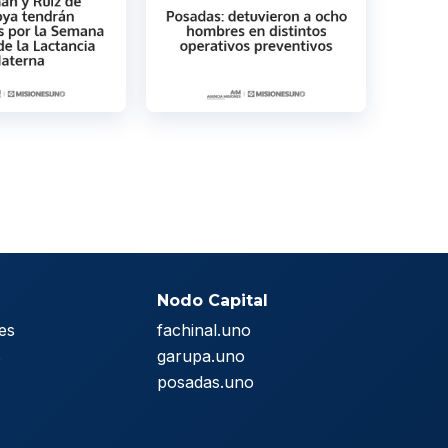
Nodo Capital
es
fachinal.uno
s
garupa.uno
posadas.uno