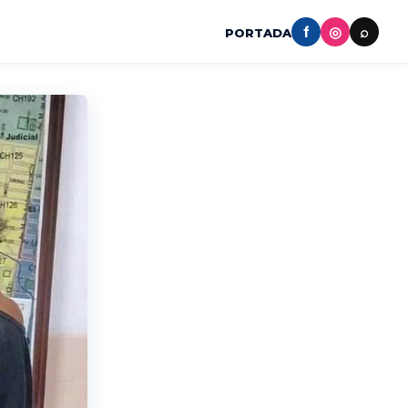
f
◎
⌕
PORTADA