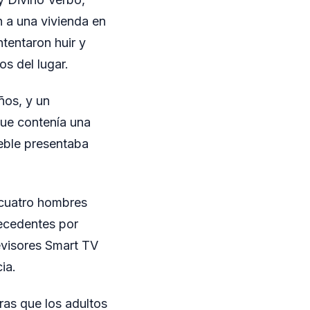
n a una vivienda en
ntentaron huir y
s del lugar.
ños, y un
que contenía una
ueble presentaba
s cuatro hombres
tecedentes por
levisores Smart TV
ia.
ras que los adultos