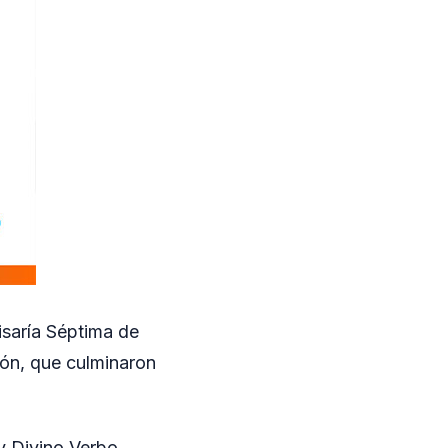
isaría Séptima de
ión, que culminaron
y Divino Verbo,