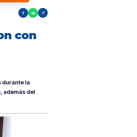
f
w
↗
on con
 durante la
e, además del