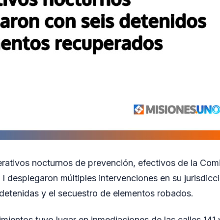
rativos nocturnos de prevención, efectivos de la Com
 I desplegaron múltiples intervenciones en su jurisdicc
detenidas y el secuestro de elementos robados.
mientos tuvo lugar en inmediaciones de las calles 141 