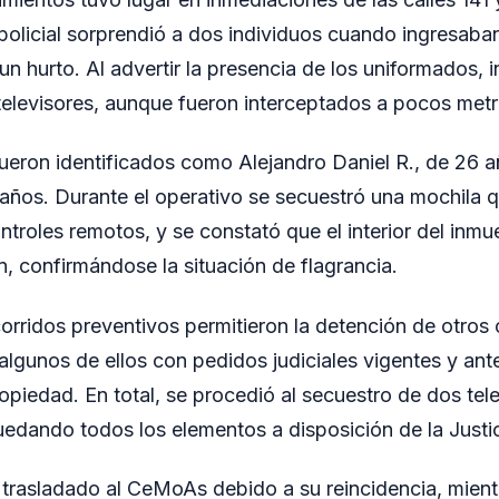
policial sorprendió a dos individuos cuando ingresaba
n hurto. Al advertir la presencia de los uniformados, i
elevisores, aunque fueron interceptados a pocos metro
ueron identificados como Alejandro Daniel R., de 26 a
años. Durante el operativo se secuestró una mochila 
troles remotos, y se constató que el interior del inm
, confirmándose la situación de flagrancia.
ecorridos preventivos permitieron la detención de otro
lgunos de ellos con pedidos judiciales vigentes y an
ropiedad. En total, se procedió al secuestro de dos te
edando todos los elementos a disposición de la Justic
 trasladado al CeMoAs debido a su reincidencia, mient