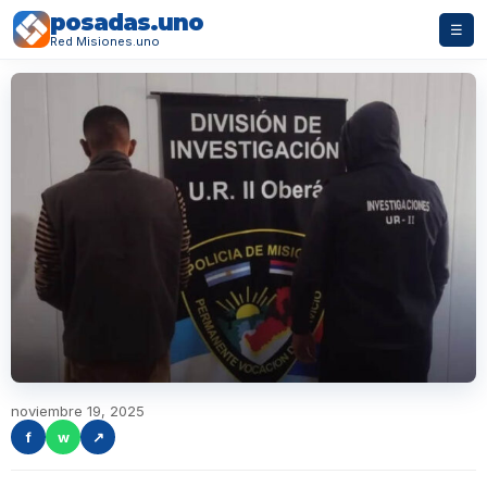
posadas.uno
☰
Red Misiones.uno
noviembre 19, 2025
f
w
↗