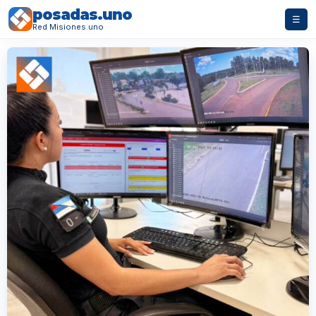
posadas.uno
☰
Red Misiones.uno