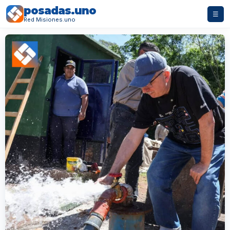
posadas.uno
☰
Red Misiones.uno