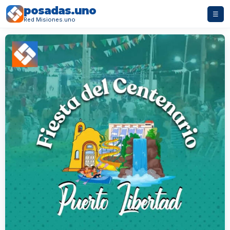
posadas.uno
☰
Red Misiones.uno