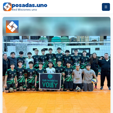
posadas.uno
☰
Red Misiones.uno