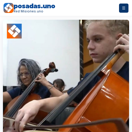
posadas.uno
☰
Red Misiones.uno