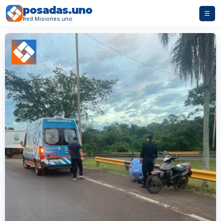
posadas.uno
☰
Red Misiones.uno