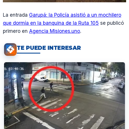
La entrada
Garupá: la Policía asistió a un mochilero
que dormía en la banquina de la Ruta 105
se publicó
primero en
Agencia Misiones.uno
.
TE PUEDE INTERESAR