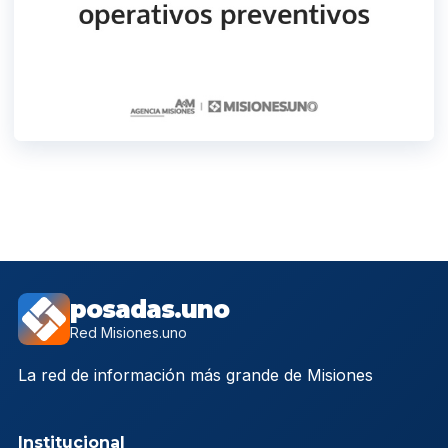
posadas.uno
Red Misiones.uno
La red de información más grande de Misiones
Institucional