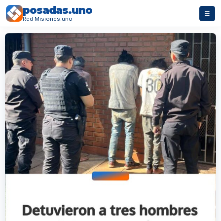
posadas.uno
☰
Red Misiones.uno