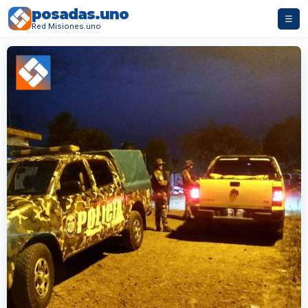
posadas.uno
☰
Red Misiones.uno