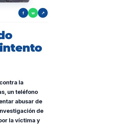
f
w
↗
do
intento
contra la
s, un teléfono
tentar abusar de
investigación de
por la víctima y