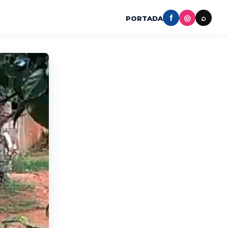
f
◎
⌕
PORTADA