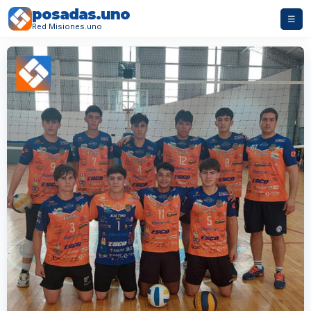
posadas.uno
☰
Red Misiones.uno