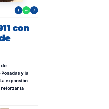
f
w
↗
911 con
 de
 de
 Posadas y la
 La expansión
 reforzar la