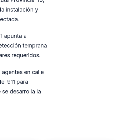
a instalación y
nectada.
11 apunta a
detección temprana
ares requeridos.
 agentes en calle
del 911 para
 se desarrolla la