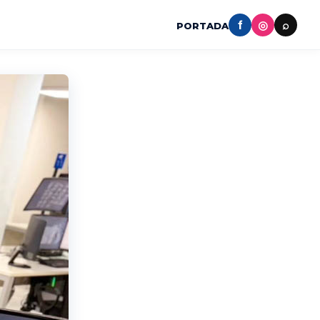
f
◎
⌕
PORTADA