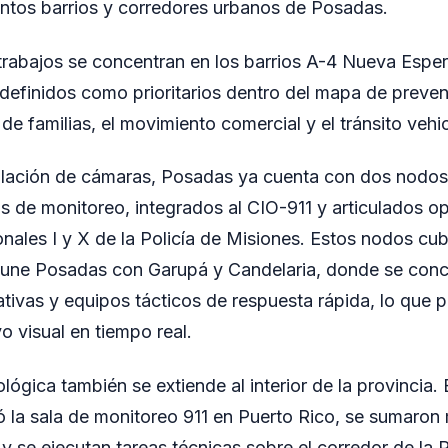
intos barrios y corredores urbanos de Posadas.
 trabajos se concentran en los barrios A-4 Nueva Espe
definidos como prioritarios dentro del mapa de preven
 de familias, el movimiento comercial y el tránsito vehic
alación de cámaras, Posadas ya cuenta con dos nodos
s de monitoreo, integrados al CIO-911 y articulados 
nales I y X de la Policía de Misiones. Estos nodos cub
 une Posadas con Garupá y Candelaria, donde se conc
ativas y equipos tácticos de respuesta rápida, lo que pe
o visual en tiempo real.
ógica también se extiende al interior de la provincia. 
ó la sala de monitoreo 911 en Puerto Rico, se sumaro
 se ejecutan tareas técnicas sobre el corredor de la R