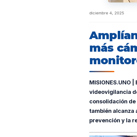
diciembre 4, 2025
Amplían 
más cám
monito
MISIONES.UNO | El
videovigilancia 
consolidación de
también alcanza a 
prevención y la r