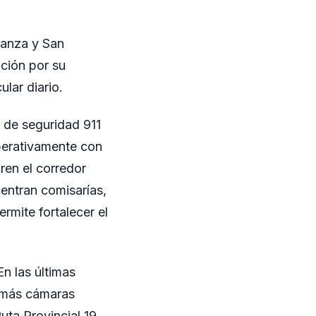
ranza y San
ción por su
ular diario.
 de seguridad 911
operativamente con
ren el corredor
entran comisarías,
rmite fortalecer el
En las últimas
n más cámaras
uta Provincial 19,