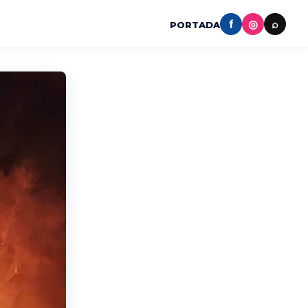
f
◎
⌕
PORTADA