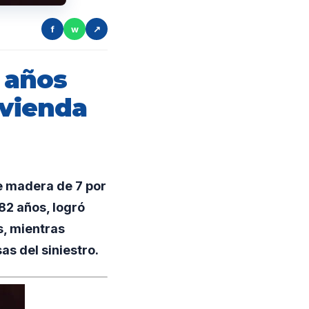
f
w
↗
 años
ivienda
e madera de 7 por
82 años, logró
s, mientras
as del siniestro.