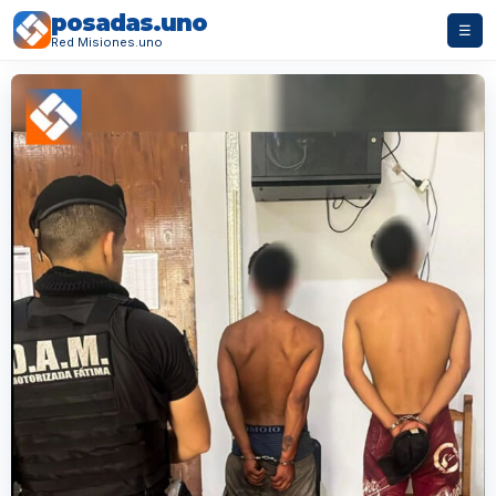
posadas.uno
☰
Red Misiones.uno