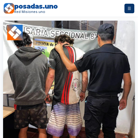
posadas.uno
☰
Red Misiones.uno