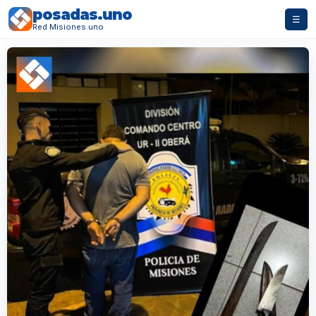
posadas.uno
☰
Red Misiones.uno