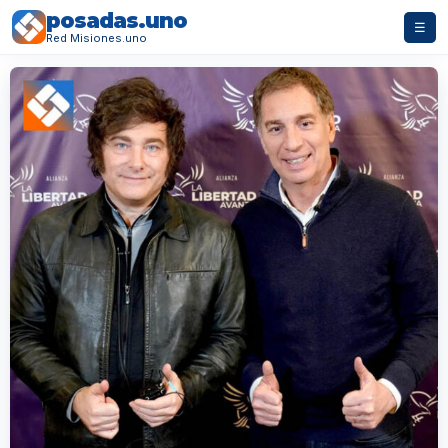
posadas.uno
☰
Red Misiones.uno