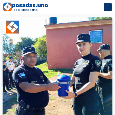
posadas.uno
☰
Red Misiones.uno