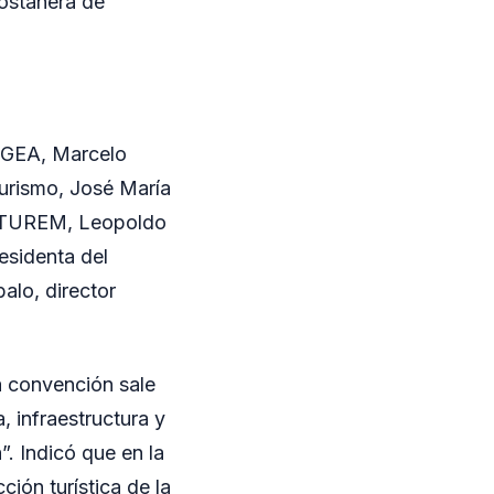
costanera de
 GEA, Marcelo
Turismo, José María
l ITUREM, Leopoldo
esidenta del
alo, director
a convención sale
, infraestructura y
. Indicó que en la
ión turística de la