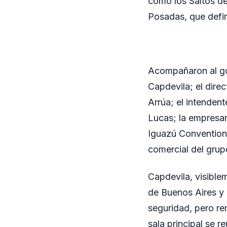
como los Saltos de
Posadas, que defini
Acompañaron al go
Capdevila; el dire
Arrúa; el intenden
Lucas; la empresar
Iguazú Convention 
comercial del grupo
Capdevila, visible
de Buenos Aires y a
seguridad, pero re
sala principal se 