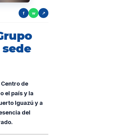
f
w
↗
 Grupo
 sede
 Centro de
el país y la
uerto Iguazú y a
esencia del
vado.