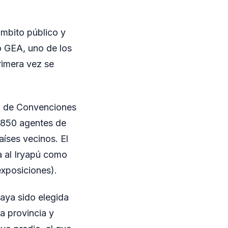
mbito público y
o GEA, uno de los
rimera vez se
ro de Convenciones
e 850 agentes de
aíses vecinos. El
a al Iryapú como
exposiciones).
aya sido elegida
a provincia y