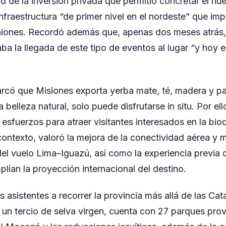
d de la inversión privada que permitió concretar el nue
nfraestructura “de primer nivel en el nordeste” que imp
niones. Recordó además que, apenas dos meses atrás,
ba la llegada de este tipo de eventos al lugar “y hoy 
rcó que Misiones exporta yerba mate, té, madera y pa
la belleza natural, solo puede disfrutarse in situ. Por el
r esfuerzos para atraer visitantes interesados en la bio
ontexto, valoró la mejora de la conectividad aérea y m
 del vuelo Lima–Iguazú, así como la experiencia previa
lían la proyección internacional del destino.
s asistentes a recorrer la provincia más allá de las Ca
un tercio de selva virgen, cuenta con 27 parques provi