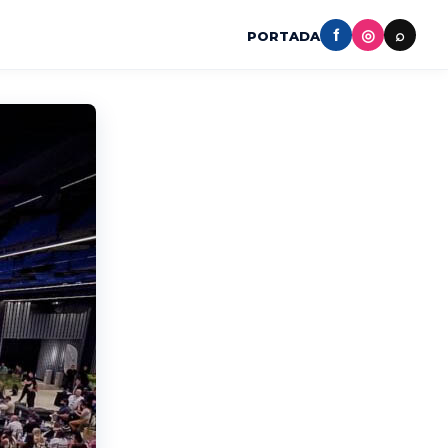
f
◎
⌕
PORTADA