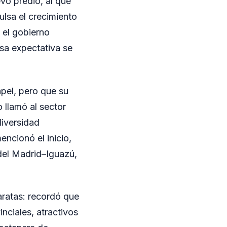
vo predio, al que
ulsa el crecimiento
 el gobierno
esa expectativa se
pel, pero que su
lo llamó al sector
diversidad
encionó el inicio,
 del Madrid–Iguazú,
taratas: recordó que
nciales, atractivos