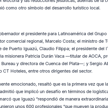
l Moconá y las reducciones jesuíticas, además de la 
ó como otro símbolo del desarrollo turístico local.
bernador el presidente para Latinoamérica del Grupo
ctor comercial regional, Marcelo Costa; el ministro de 
te de Puerto Iguazú, Claudio Filippa; el presidente de
ia misionera Patricia Durán Vaca —titular de AOCA, pr
Bureau y directora de Cuenca del Plata—; y Sergio Ab
 CT Hoteles, entre otros dirigentes del sector.
mente emocionado, resaltó que es la primera vez que l
dmitió que implicó un desafío en términos de logística
marcó que Iguazú “respondió de manera extraordinaria”
reunieron unos 600 profesionales “que mueven la producc