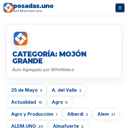
posadas.uno
☰
Red Misiones.uno
CATEGORÍA: MOJÓN
GRANDE
Auto Agregado por WPeMatico
25 de Mayo
A. del Valle
3
2
Actualidad
Agro
15
9
Agro y Producción
Alberdi
Alem
1
3
21
ALEM.UNO
Almafuerte
20
2