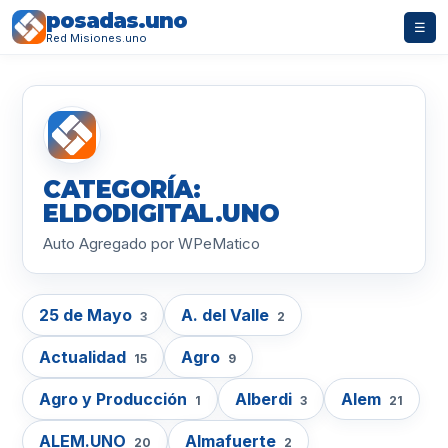
posadas.uno
☰
Red Misiones.uno
CATEGORÍA:
ELDODIGITAL.UNO
Auto Agregado por WPeMatico
25 de Mayo
A. del Valle
3
2
Actualidad
Agro
15
9
Agro y Producción
Alberdi
Alem
1
3
21
ALEM.UNO
Almafuerte
20
2