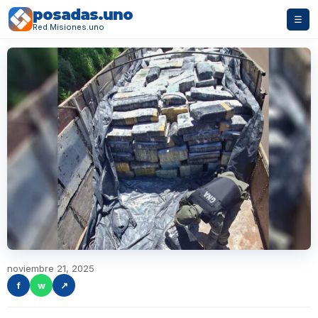
posadas.uno
☰
Red Misiones.uno
noviembre 21, 2025
f
w
↗