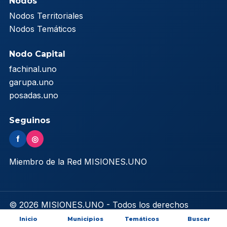
Nodos
Nodos Territoriales
Nodos Temáticos
Nodo Capital
fachinal.uno
garupa.uno
posadas.uno
Seguinos
f
◎
Miembro de la Red MISIONES.UNO
© 2026 MISIONES.UNO - Todos los derechos
reservados
Inicio
Municipios
Temáticos
Buscar