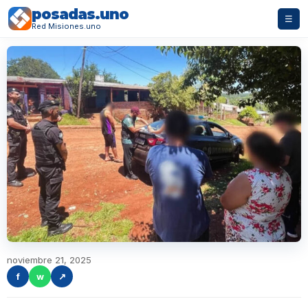
posadas.uno
☰
Red Misiones.uno
noviembre 21, 2025
f
w
↗