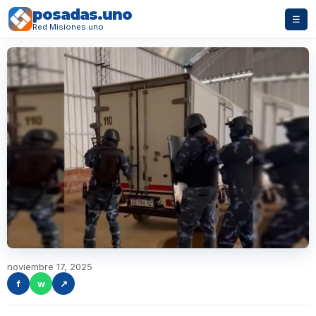
posadas.uno
☰
Red Misiones.uno
noviembre 17, 2025
f
w
↗